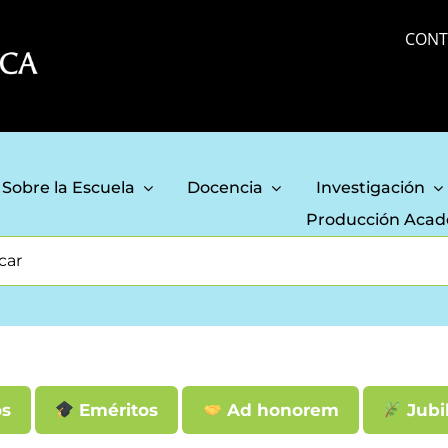
CONT
Sobre la Escuela
Docencia
Investigación
Producción Aca
os
Eméritos
Ad honorem
Jubi