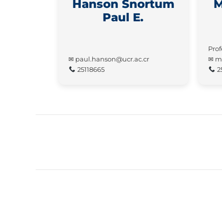
Hanson Snortum
M
Paul E.
Prof
✉ paul.hanson@ucr.ac.cr
✉ mi
25118665
2