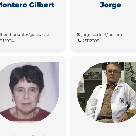
ontero Gilbert
Jorge
lbert.barrantes@ucr.ac.cr
✉ jorge.cortes@ucr.ac.cr
5115024
25112205