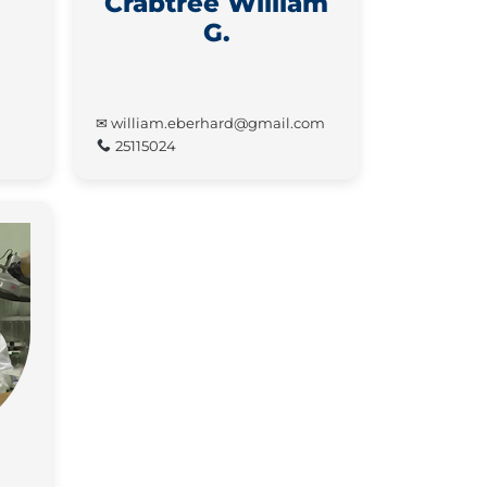
Crabtree William
G.
✉ william.eberhard@gmail.com
25115024