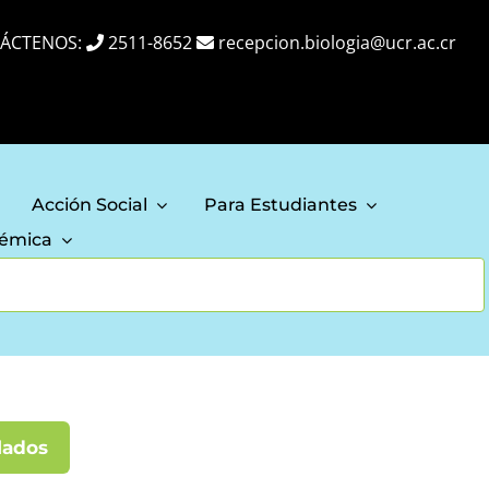
ÁCTENOS:
2511-8652
recepcion.biologia@ucr.ac.cr
Acción Social
Para Estudiantes
démica
lados