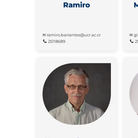
Ramiro
M
✉ ramiro.barrantes@ucr.ac.cr
✉ gi
25118689
2