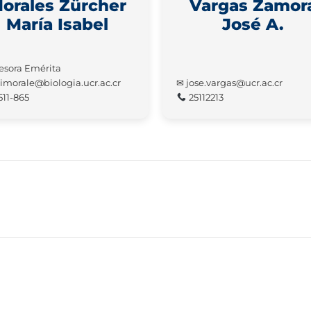
orales Zürcher
Vargas Zamor
María Isabel
José A.
esora Emérita
morale@biologia.ucr.ac.cr
✉ jose.vargas@ucr.ac.cr
511-865
25112213