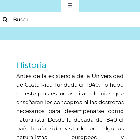
Toggle
Navigation
earch
Sobre la Escuela
or:
Docencia
Investigación
Historia
Antes de la existencia de la Universidad
Acción Social
de Costa Rica, fundada en 1940, no hubo
en este país escuelas ni academias que
enseñaran los conceptos ni las destrezas
Para Estudiantes
necesarios para desempeñarse como
naturalista. Desde la década de 1840 el
Producción Académica
país había sido visitado por algunos
naturalistas europeos y