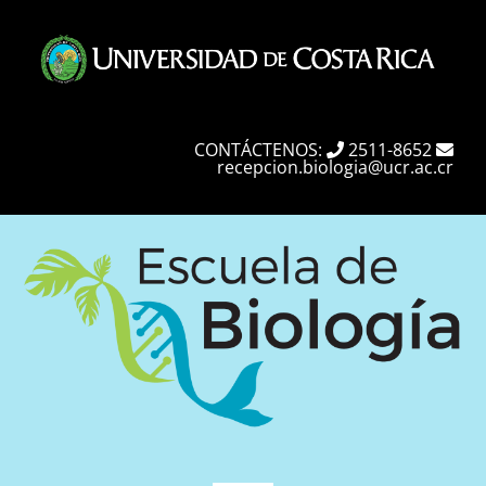
Skip
to
content
CONTÁCTENOS:
2511-8652
recepcion.biologia@ucr.ac.cr