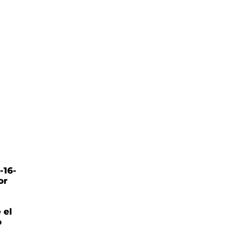
-16-
or
 el
o