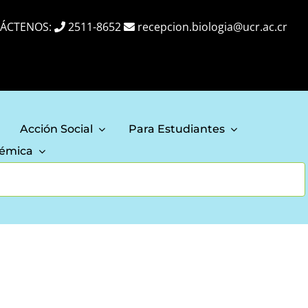
ÁCTENOS:
2511-8652
recepcion.biologia@ucr.ac.cr
Acción Social
Para Estudiantes
démica