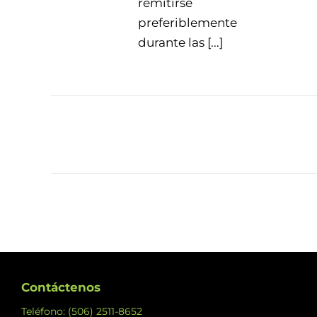
remitirse
preferiblemente
durante las [...]
Contáctenos
Teléfono: (506) 2511-8652