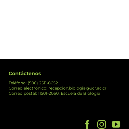
Contáctenos
Teléfono: (506) 2511-8652
Correo electrónico: recepcion.biologia@ucr.ac.cr
Correo postal: 11501-2060, Escuela de Biología