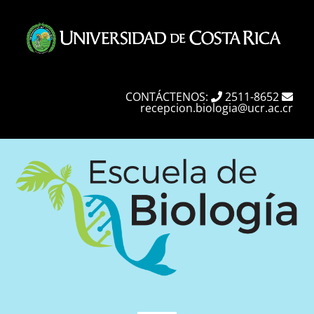
Skip
to
content
CONTÁCTENOS:
2511-8652
recepcion.biologia@ucr.ac.cr