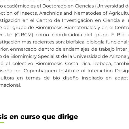
o académico es el Doctorado en Ciencias (Universidad d
ection of Insects, Arachnids and Nematodes of Agricultu
stigación en el Centro de Investigación en Ciencia e 
e del grupo de Biomímesis-Biomateriales y en el Centro
cular (CIBCM) como coordinadora del grupo E Biol (E
stigación más recientes son: biofísica, biología funcional
rior, enmarcado dentro de andamiajes de trabajo inter y
lo de Biomimicry Specialist de la Universidad de Arizona y
dó el colectivo Biomímesis Costa Rica. Rebeca, tam
iseño del Copenhaguen Institute of Interaction Desig
ultora en temas de bio diseño inspirado en adapta
rnacional.
sis en curso que dirige