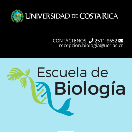
Skip
to
content
CONTÁCTENOS:
2511-8652
recepcion.biologia@ucr.ac.cr