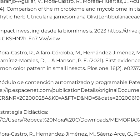
ranjo-Aguilar, V., Mora-Castro, R., Morera-Huertas, J., Acuñ
4). Comparison of the microbiome and mycobiome in tiss
hytic herb Utricularia jamesoniana Oliv.(Lentibulariaceae).
pact investing desde la biomímesis. 2023 https://dri
UGKSHN7h-Fo7-Vw/view
ra-Castro, R., Alfaro-Córdoba, M., Hernández-Jiménez, M
Ramírez-Morales, D., ... & Hanson, P. E. (2021). First evide
on color pattern in small insects. Plos one, 16(2), e0237
dulo de contención automatizado y programable Pate
s://lp.espacenet.com/publicationDetails/originalDocume
CR&NR=20200028A&KC=A&FT=D&ND=5&date=20200619&D
trategia Didáctica:
e:///C:/Users/Rebeca%20Mora%20C/Downloads/MEMOR
ra-Castro, R., Hernández-Jiménez, M., Sáenz-Arce, G., Po