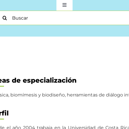
Toggle
Navigation
earch
Sobre la Escuela
or:
Docencia
Investigación
Acción Social
eas de especialización
ísica, biomímesis y biodiseño, herramientas de diálogo i
Para Estudiantes
fil
Producción Académica
e el año 2004 trabaja en la Universidad de Costa Ric