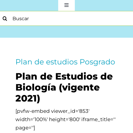
Toggle
Navigation
earch
Sobre la Escuela
or:
Docencia
Investigación
Plan de estudios Posgrado
Plan de Estudios de
Acción Social
Biología (vigente
2021)
Para Estudiantes
[pvfw-embed viewer_id='853'
Producción Académica
width='100%' height='800' iframe_title=''
page='']