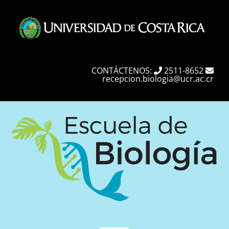
Skip
to
content
CONTÁCTENOS:
2511-8652
recepcion.biologia@ucr.ac.cr