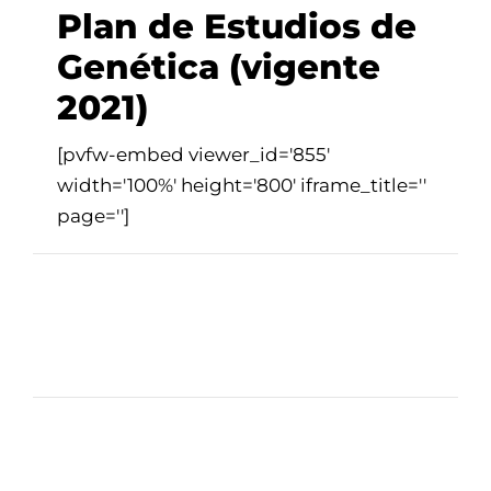
Plan de Estudios de
Genética (vigente
2021)
[pvfw-embed viewer_id='855'
width='100%' height='800' iframe_title=''
page='']